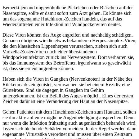
Bemerkt jemand ungewöhnliche Pickelchen oder Bläschen auf der
Nasenspitze, sollte er damit sofort zum Arzt gehen. Es könnte sich
um das sogenannte Hutchinson-Zeichen handeln, das auf das
Wiederauftreten einer Infektion mit Windpockenviren deutet.
Diese Viren können das Auge angreifen und nachhaltig schädigen.
Genauso übrigens wie die etwas bekannteren Herpes-simplex-Viren,
die den klassischen Lippenherpes verursachen, ziehen sich auch
Varizella-Zoster-Viren nach einer überstandenen
Windpockeninfektion zurück ins Nervensystem. Dort verharren sie,
bis das Immunsystem des Betroffenen irgendwann so geschwächt
ist, dass sie erneut angreifen können.
Haben sich die Viren in Ganglien (Nervenknoten) in der Nähe des
Rückenmarks eingenistet, verursachen sie bei einem Rezidiv eine
Gürtelrose. Sind sie dagegen in Ganglien im Gehirn
untergekommen, ist ein Befall des Auges möglich. Eines der ersten
Zeichen dafür ist eine Veränderung der Haut an der Nasenspitze.
Gehen Patienten mit dem Hutchinson-Zeichen zum Hautarzt, sollten
sie ihn aktiv auf eine mögliche Augenbeteiligung ansprechen. Denn
nur wenn die Infektion frühzeitig auch augenärztlich behandelt wird,
lassen sich bleibende Schäden vermeiden. In der Regel werden dann
sogenannte Virustatika verordnet und müssen über einen Zeitraum